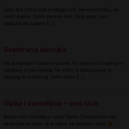
Lepo lice i srce koje predugo cuti. Ne volim buku, ne
volim dramu. Volim iskrene reci. Ovaj oglas sam
napisala da izadjem […]
Svestrana devojka
Ne postavljam klasicne uslove. Ne trazim ni bogatog ni
zgodnog ni savrsenog. Ne zelim ni bezgresnog ni
visokog ni brutalnog. Zelim samo […]
Gipka i zavodljiva – sms cice
Mlada sam zavodljiva i seksi Gipka. Fleksibilnost nije
samo fizicka stvar ali je sjajna za spavacu sobu