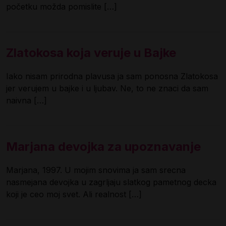
početku možda pomislite […]
Zlatokosa koja veruje u Bajke
Iako nisam prirodna plavusa ja sam ponosna Zlatokosa
jer verujem u bajke i u ljubav. Ne, to ne znaci da sam
naivna […]
Marjana devojka za upoznavanje
Marjana, 1997. U mojim snovima ja sam srecna
nasmejana devojka u zagrljaju slatkog pametnog decka
koji je ceo moj svet. Ali realnost […]