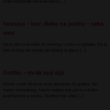
volim istrazivati nova iskustva […]
Iwanica – bez dlake na jeziku – seks
sms
Da ja sam ona mala na treningu u koju svi gledaju. Da ja
sam ta koju ne mozes da izbacis iz glave […]
Gothic – mrak koji sija
Gothic rules! Mracna seksi darkerka 19 godina. Ne
trazim normalnog, trazim ludaka koji uziva u divljim
avanturama u mraku. Svetlost me ubija […]