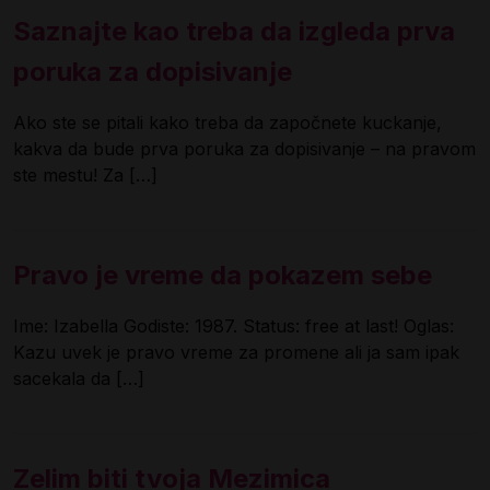
Saznajte kao treba da izgleda prva
poruka za dopisivanje
Ako ste se pitali kako treba da započnete kuckanje,
kakva da bude prva poruka za dopisivanje – na pravom
ste mestu! Za […]
Pravo je vreme da pokazem sebe
Ime: Izabella Godiste: 1987. Status: free at last! Oglas:
Kazu uvek je pravo vreme za promene ali ja sam ipak
sacekala da […]
Zelim biti tvoja Mezimica