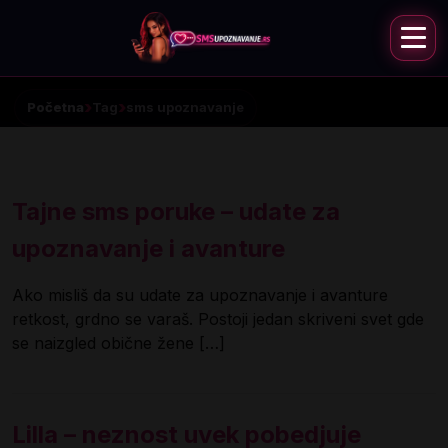
Početna
Tag
sms upoznavanje
Tajne sms poruke – udate za
upoznavanje i avanture
Ako misliš da su udate za upoznavanje i avanture
retkost, grdno se varaš. Postoji jedan skriveni svet gde
se naizgled obične žene […]
Lilla – neznost uvek pobedjuje