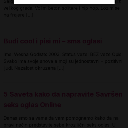
Selo nije za mene. Ja sam urbana moderna devojka iz
velikog grada. Volim beton solitere i hip hop. Lozim se
na frajere […]
Budi cool i pisi mi – sms oglasi
Ime: Wesna Godiste: 2003. Status veze: BEZ veze Opis:
Svako ima svoje snove a moji su jednostavni – pozitivni
ljudi. Nazalost okruzena […]
5 Saveta kako da napravite Savršen
seks oglas Online
Danas smo sa vama da vam pomognemo kako da na
pravi način predstavite sebe kroz lični seks oglas. U