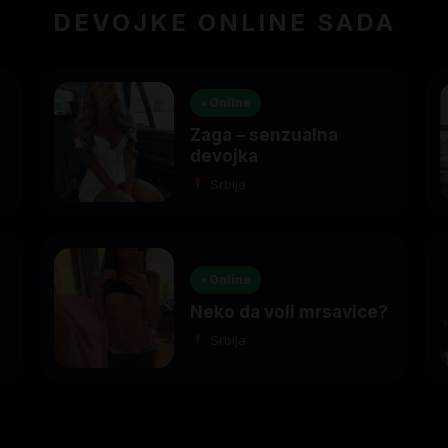
DEVOJKE ONLINE SADA
● Online
Zaga – senzualna
devojka
Srbija
● Online
Neko da voli mrsavice?
Srbija