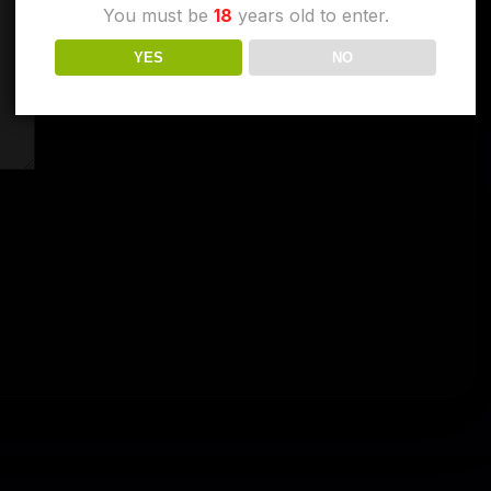
You must be
18
years old to enter.
YES
NO