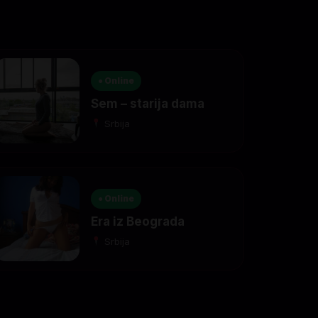
● Online
Sem – starija dama
Srbija
● Online
Era iz Beograda
Srbija