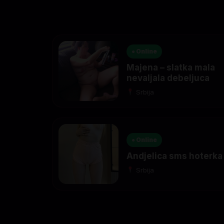
● Online
Majena – slatka mala
nevaljala debeljuca
Srbija
● Online
Andjelica sms hoterka
Srbija