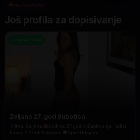
PREPORUČENO
Još profila za dopisivanje
● Online u Srbiji
Zeljana 27. god Subotica
Ime: Zeljana
Godine: 27 god
Zanimanje: radi u
banci
Grad: Subotica
Opis: Udajem...