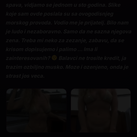
spava, vidjamo se jednom u sto godina. Slike
koje sam ovde poslala su sa ovogodisnjeg
morskog provoda. Vodio me je prijatelj. Bilo nam
je ludo i nezaboravno. Samo da ne sazna njegova
zena. Treba mi neko za zezanje, zabavu, da se
krisom dopisujemo i palimo … Ima li
zainteresovanih?
Balavci ne trosite kredit, ja
trazim ozbiljno musko. Moze i ozenjeno, onda je
strast jos veca.