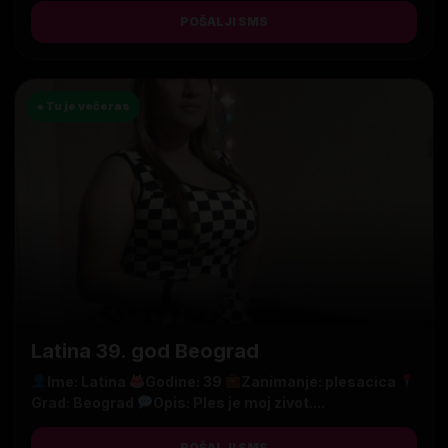
POŠALJI SMS
● Tu je večeras
Latina 39. god Beograd
Ime: Latina
Godine: 39
Zanimanje: plesacica
Grad: Beograd
Opis: Ples je moj zivot....
POŠALJI SMS