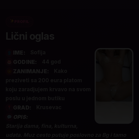
PROFIL
Lični oglas
Sofija
IME:
44 god
GODINE:
Kako
ZANIMANJE:
preziveti sa 200 eura platom
koju zaradjujem krvavo na svom
poslu u jednom butiku
Krusevac
GRAD:
OPIS:
Starija dama, fina, kulturna,
udata. Muz cesto putuje poslovno za Bg i tamo