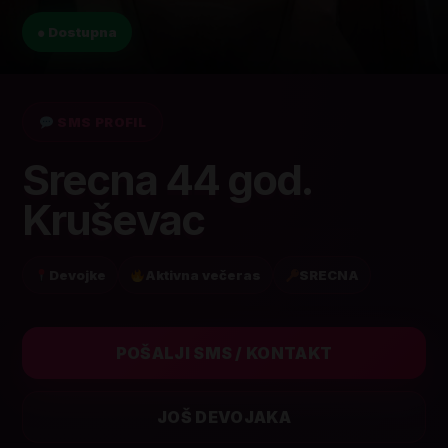
● Dostupna
SMS PROFIL
Srecna 44 god.
Kruševac
Devojke
Aktivna večeras
SRECNA
POŠALJI SMS / KONTAKT
JOŠ DEVOJAKA