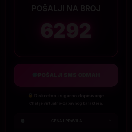
POŠALJI NA BROJ
6292
POŠALJI SMS ODMAH
Diskretno i sigurno dopisivanje
Chat je virtualno-zabavnog karaktera.
CENA I PRAVILA
⌄