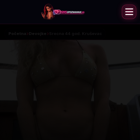
Početna
Devojke
Srecna 44 god. Kruševac