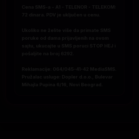
Cena SMS-a - A1 - TELENOR - TELEKOM:
72 dinara. PDV je uključen u cenu.
Ukoliko ne želite više da primate SMS
poruke od dama prijavljenih na ovom
sajtu, ukucajte u SMS poruci
STOP HEJ
i
pošaljite na broj
6292
.
Reklamacije: 064/045-41-42 MediaSMS.
Pružalac usluge: Dopler d.o.o., Bulevar
Mihajla Pupina 6/16, Novi Beograd.