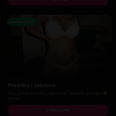
● Online u Srbiji
Prirodna i zabavna
Cao, ja sam prirodna, opustena, zabavna, pozeljna
A ti si?
POŠALJI SMS