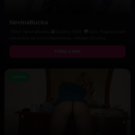
NevinaBucka
Ime: NevinaBucka
Godine: 1999.
Opis: Potpuno sam
navucena na vruca dopisivanja.. nemam iskustva...
POŠALJI SMS
● Online