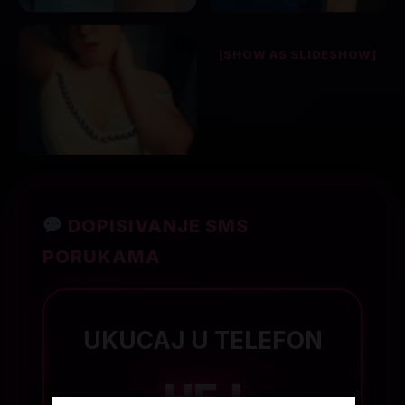
[SHOW AS SLIDESHOW]
DOPISIVANJE SMS
PORUKAMA
UKUCAJ U TELEFON
HEJ