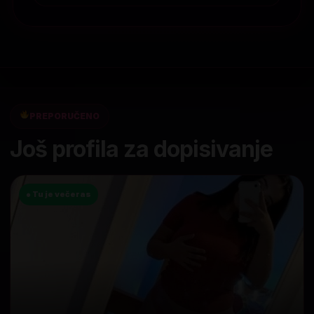
PREPORUČENO
Još profila za dopisivanje
● Tu je večeras