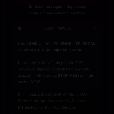
Diskretno i sigurno dopisivanje
Chat je virtualno-zabavnog karaktera.
CENA I PRAVILA
⌄
Cena SMS-a - A1 - TELENOR - TELEKOM:
72 dinara. PDV je uključen u cenu.
Ukoliko ne želite više da primate SMS
poruke od dama prijavljenih na ovom sajtu,
ukucajte u SMS poruci
STOP HEJ
i pošaljite
na broj
6292
.
Reklamacije: 064/045-41-42 MediaSMS.
Pružalac usluge: Dopler d.o.o., Bulevar
Mihajla Pupina 6/16, Novi Beograd.