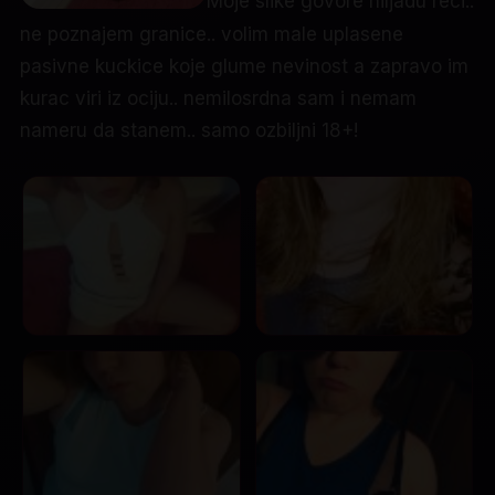
Moje slike govore hiljadu reci..
ne poznajem granice.. volim male uplasene
pasivne kuckice koje glume nevinost a zapravo im
kurac viri iz ociju.. nemilosrdna sam i nemam
nameru da stanem.. samo ozbiljni 18+!