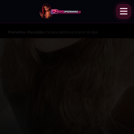
Početna
Devojke
Vrela aktivna trans drolja