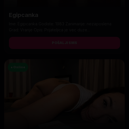
Egipcanka
Ime: Egipcanka Godiste: 1983 Zanimanje: nezaposlena
Grad: Vranje Opis: Prijateljica je vec duze...
POŠALJI SMS
● Online