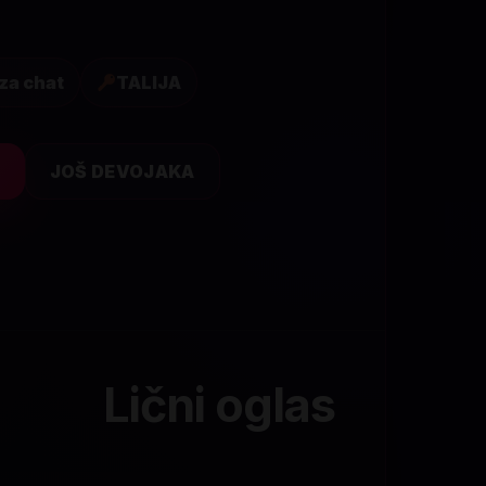
za chat
TALIJA
T
JOŠ DEVOJAKA
Lični oglas