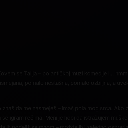
ovem se Talija – po antičkoj muzi komedije i… hmm, 
asmejana, pomalo nestašna, pomalo ozbiljna, a uvek 
naš da me nasmeješ – imaš pola mog srca. Ako zna
a se igram rečima. Meni je hobi da istražujem muške 
 da ih podeliš sa mnom – možda ih i zajedno ostvari