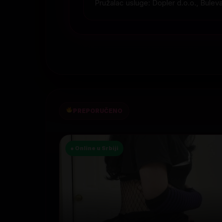
Pružalac usluge: Dopler d.o.o., Bulev
PREPORUČENO
● Online u Srbiji