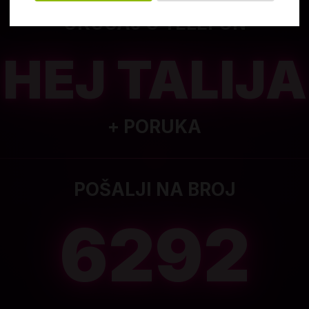
UKUCAJ U TELEFON
HEJ TALIJA
+ PORUKA
POŠALJI NA BROJ
6292