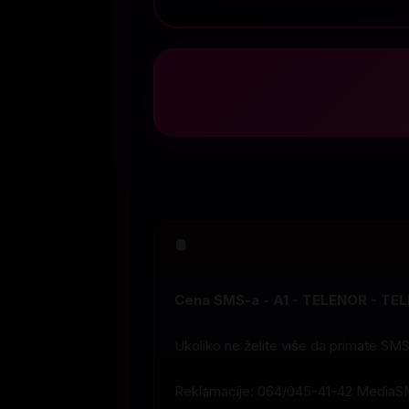
Cena SMS-a - A1 - TELENOR - TELE
Ukoliko ne želite više da primate SM
Reklamacije: 064/045-41-42 MediaS