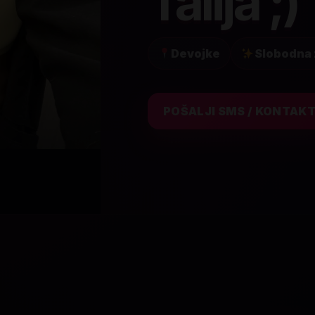
Talija ;)
Devojke
Slobodna 
POŠALJI SMS / KONTAK