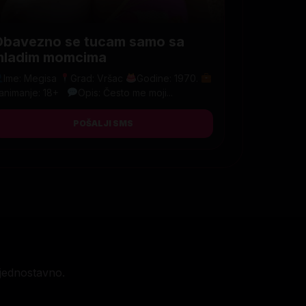
Obavezno se tucam samo sa
mladim momcima
Ime: Megisa
Grad: Vršac
Godine: 1970.
animanje: 18+
Opis: Često me moji...
POŠALJI SMS
jednostavno.