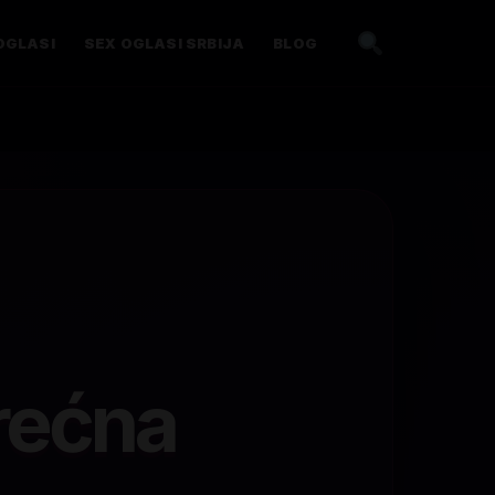
OGLASI
SEX OGLASI SRBIJA
BLOG
rećna