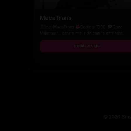
MacaTrans
Ime: MacaTrans
Godine: 1990.
Opis:
Miijauuuu… zar ne mislis da sam ja najsladja...
POŠALJI SMS
© 2026 Sms 