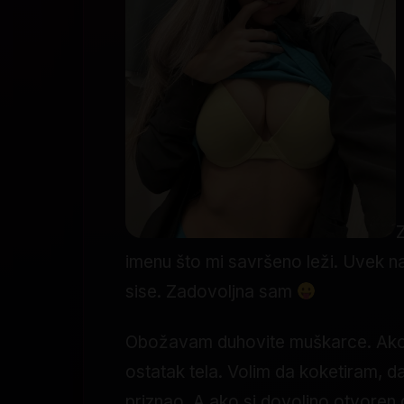
Z
imenu što mi savršeno leži. Uvek n
sise. Zadovoljna sam
Obožavam duhovite muškarce. Ako z
ostatak tela. Volim da koketiram, d
priznao. A ako si dovoljno otvoren