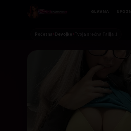
GLAVNA
UPOZN
Početna
Devojke
Tvoja srećna Talija ;)