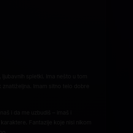
ljubavnih spletki. Ima nešto u tom
znatiželjna. Imam sitno telo dobre
š i da me uzbudiš – imaš i
karaktere. Fantazije koje nisi nikom
mo.