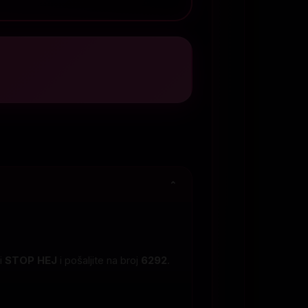
⌄
ci
STOP HEJ
i pošaljite na broj
6292
.