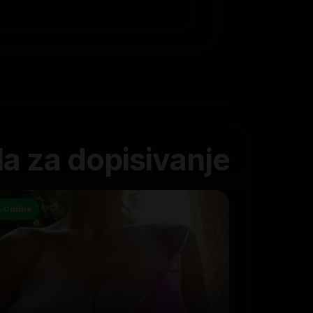
la za dopisivanje
● Online