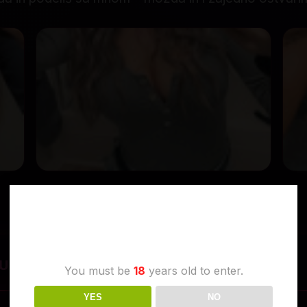
Age Verification
RUKAMA
You must be
18
years old to enter.
YES
NO