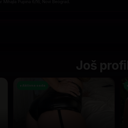
ar Mihajla Pupina 6/16, Novi Beograd.
Još profi
● Aktivna sada