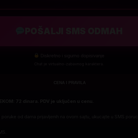
POŠALJI SMS ODMAH
Diskretno i sigurno dopisivanje
Chat je virtualno-zabavnog karaktera.
CENA I PRAVILA
KOM: 72 dinara. PDV je uključen u cenu.
S poruke od dama prijavljenih na ovom sajtu, ukucajte u SMS poru
MS.