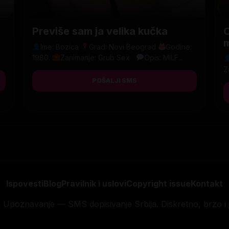
Previše sam ja velika kučka
Ime: Bozica
Grad: Novi Beograd
Godine:
1980.
Zanimanje: Grub Sex
Opis: MILF...
Z
POŠALJI SMS
Ispovesti
Blog
Pravilnik i uslovi
Copyright issue
Kontakt
Upoznavanje — SMS dopisivanje Srbija. Diskretno, brzo i 