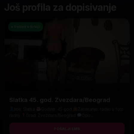
Još profila za dopisivanje
● Online u Srbiji
Slatka 45. god. Zvezdara/Beograd
Ime: Slatka
Godine: 45 god
Zanimanje: radim u foto
radnji
Grad: Zvezdara/Beograd
Opis:...
POŠALJI SMS