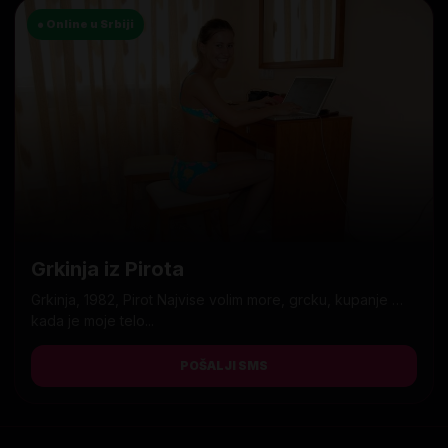
● Online u Srbiji
Grkinja iz Pirota
Grkinja, 1982, Pirot Najvise volim more, grcku, kupanje …
kada je moje telo...
POŠALJI SMS