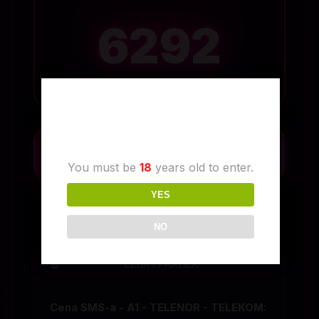
6292
Age Verification
POŠALJI SMS ODMAH
You must be
18
years old to enter.
YES
Diskretno i sigurno dopisivanje
Chat je virtualno-zabavnog karaktera.
NO
CENA I PRAVILA
⌄
Cena SMS-a - A1 - TELENOR - TELEKOM: