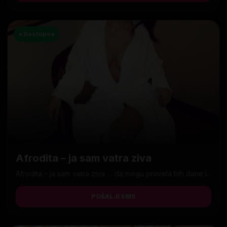
● Dostupna
Afrodita – ja sam vatra ziva
Afrodita – ja sam vatra ziva … da mogu provela bih dane i...
POŠALJI SMS