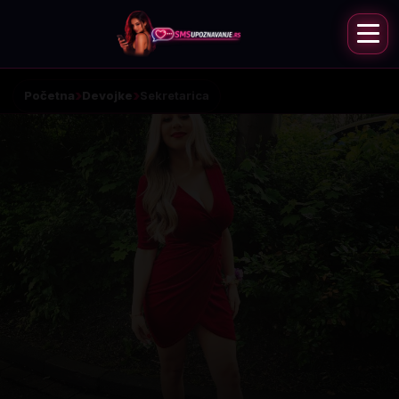
Početna
Devojke
Sekretarica