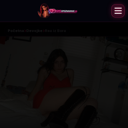
Početna
Devojke
Rea iz Bora