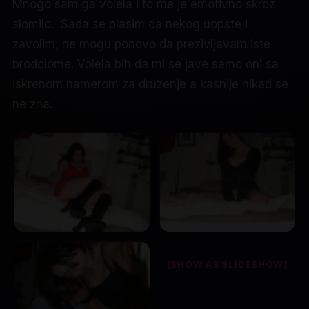
Mnogo sam ga volela i to me je emotivno skroz
slomilo. Sada se plasim da nekog uopste i
zavolim, ne mogu ponovo da prezivljavam iste
brodolome. Volela bih da mi se jave samo oni sa
iskrenom namerom za druzenje a kasnije nikad se
ne zna.
[SHOW AS SLIDESHOW]