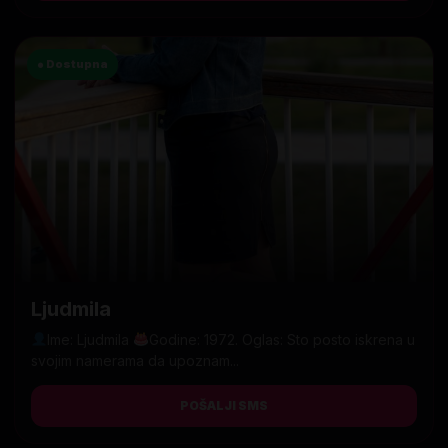
● Dostupna
Ljudmila
Ime: Ljudmila
Godine: 1972. Oglas: Sto posto iskrena u
svojim namerama da upoznam...
POŠALJI SMS