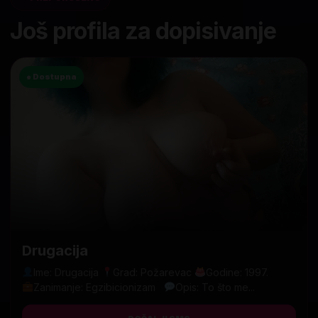
Još profila za dopisivanje
● Dostupna
Drugacija
Ime: Drugacija
Grad: Požarevac
Godine: 1997.
Zanimanje: Egzibicionizam
Opis: To što me...