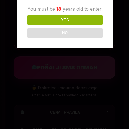
POŠALJI NA BROJ
You must be
18
years old to enter.
6292
YES
NO
POŠALJI SMS ODMAH
Diskretno i sigurno dopisivanje
Chat je virtualno-zabavnog karaktera.
CENA I PRAVILA
⌄