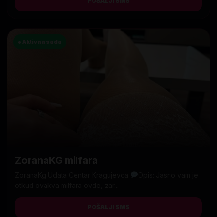
POŠALJI SMS
● Aktivna sada
ZoranaKG milfara
ZoranaKg Udata Centar Kragujevca
Opis: Jasno vam je
otkud ovakva milfara ovde, zar...
POŠALJI SMS