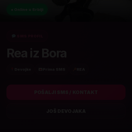
● Online u Srbiji
SMS PROFIL
Rea iz Bora
Devojke
Prima SMS
REA
POŠALJI SMS / KONTAKT
JOŠ DEVOJAKA