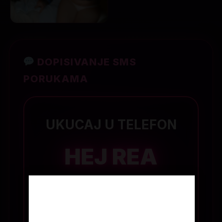
DOPISIVANJE SMS
PORUKAMA
UKUCAJ U TELEFON
HEJ REA
+ PORUKA
Age Verification