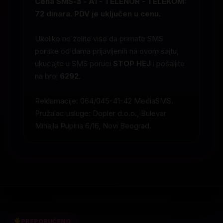
Cena SMS-a - A1 - TELENOR - TELEKOM:
72 dinara. PDV je uključen u cenu.
Ukoliko ne želite više da primate SMS
poruke od dama prijavljenih na ovom sajtu,
ukucajte u SMS poruci
STOP HEJ
i pošaljite
na broj
6292
.
Reklamacije: 064/045-41-42 MediaSMS.
Pružalac usluge: Dopler d.o.o., Bulevar
Mihajla Pupina 6/16, Novi Beograd.
PREPORUČENO