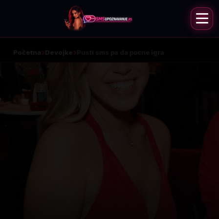
Početna
Devojke
Pusti sms pa da pocne igra