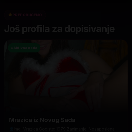
PREPORUČENO
Još profila za dopisivanje
● Aktivna sada
Mrazica iz Novog Sada
Ime: Mrazica Godiste: 1979 Zanimanje: Nezaposlena