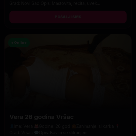
Grad: Novi Sad Opis: Mastovita, recita, uvek...
POŠALJI SMS
● Online
Vera 26 godina Vršac
Ime: Vera
Godine: 26 god
Zanimanje: slikarka
Grad: Vrsac
Opis: Bavim se slikanjem,...