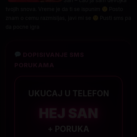
San – cao ja sam devojka
tvojih snova. Vreme je da ti se ispunim
Posto
znam o cemu razmisljas, javi mi se
Pusti sms pa
da pocne igra
DOPISIVANJE SMS
PORUKAMA
UKUCAJ U TELEFON
HEJ SAN
+ PORUKA