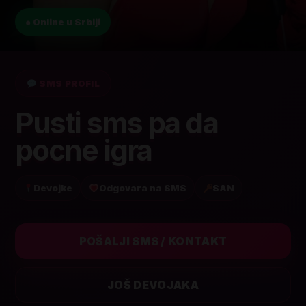
● Online u Srbiji
SMS PROFIL
Pusti sms pa da
pocne igra
Devojke
Odgovara na SMS
SAN
POŠALJI SMS / KONTAKT
JOŠ DEVOJAKA