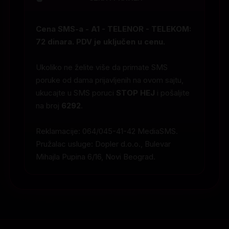
Cena SMS-a - A1 - TELENOR - TELEKOM:
72 dinara. PDV je uključen u cenu.
Ukoliko ne želite više da primate SMS
poruke od dama prijavljenih na ovom sajtu,
ukucajte u SMS poruci
STOP HEJ
i pošaljite
na broj
6292
.
Reklamacije: 064/045-41-42 MediaSMS.
Pružalac usluge: Dopler d.o.o., Bulevar
Mihajla Pupina 6/16, Novi Beograd.