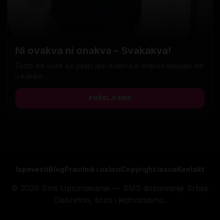
Ni ovakva ni onakva – Svakakva!
Zasto me uvek svi pitaju jesi ovakva ili onakva stavljaju me
u kalupe...
POŠALJI SMS
Ispovesti
Blog
Pravilnik i uslovi
Copyright issue
Kontakt
© 2026 Sms Upoznavanje — SMS dopisivanje Srbija.
Diskretno, brzo i jednostavno.