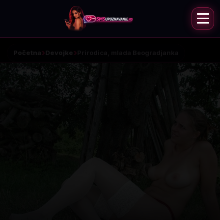
Početna
Devojke
Prirodica, mlada Beogradjanka