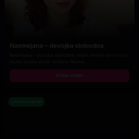
Nasmejana – devojka slobodna
Nasmejana – devojka slobodna, vedre vesele naravi trazi
musku osobu slicnih osobina. Nezna...
POŠALJI SMS
♡
● Online u Srbiji