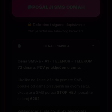
POŠALJI SMS ODMAH
Diskretno i sigurno dopisivanje
Chat je virtualno-zabavnog karaktera.
CENA I PRAVILA
⌄
Cena SMS-a - A1 - TELENOR - TELEKOM:
72 dinara. PDV je uključen u cenu.
Ukoliko ne želite više da primate SMS
poruke od dama prijavljenih na ovom sajtu,
ukucajte u SMS poruci
STOP HEJ
i pošaljite
na broj
6292
.
Reklamacije: 064/045-41-42 MediaSMS.