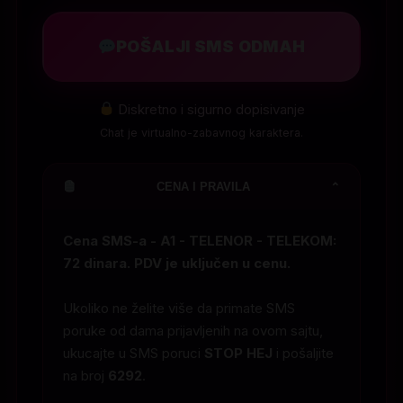
POŠALJI SMS ODMAH
Diskretno i sigurno dopisivanje
Chat je virtualno-zabavnog karaktera.
CENA I PRAVILA
⌄
Cena SMS-a - A1 - TELENOR - TELEKOM:
72 dinara. PDV je uključen u cenu.
Ukoliko ne želite više da primate SMS
poruke od dama prijavljenih na ovom sajtu,
ukucajte u SMS poruci
STOP HEJ
i pošaljite
na broj
6292
.