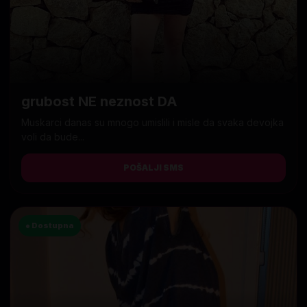
grubost NE neznost DA
Muskarci danas su mnogo umislili i misle da svaka devojka
voli da bude...
POŠALJI SMS
● Dostupna