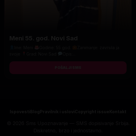
Meni 55. god. Novi Sad
Ime: Meni
Godine: 55 god.
Zanimanje: zavrsila ja
svoje
Grad: Novi Sad
Opis:...
POŠALJI SMS
Ispovesti
Blog
Pravilnik i uslovi
Copyright issue
Kontakt
© 2026 Sms Upoznavanje — SMS dopisivanje Srbija.
Diskretno, brzo i jednostavno.