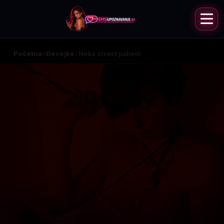
Početna
Devojke
Neka strast pobedi