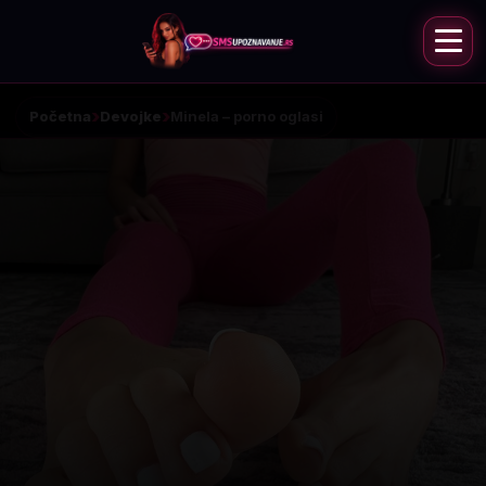
Početna
Devojke
Minela – porno oglasi