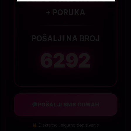
+ PORUKA
POŠALJI NA BROJ
6292
POŠALJI SMS ODMAH
Diskretno i sigurno dopisivanje