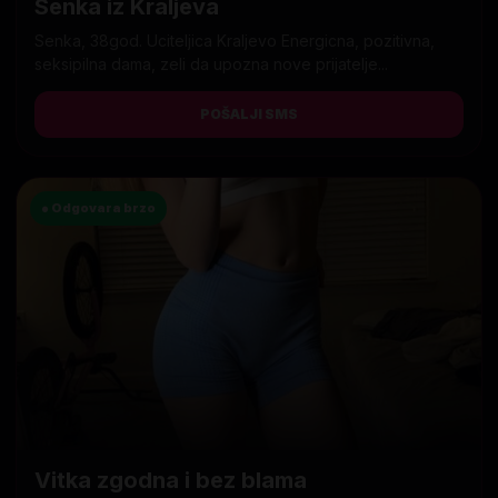
Senka iz Kraljeva
Senka, 38god. Uciteljica Kraljevo Energicna, pozitivna,
seksipilna dama, zeli da upozna nove prijatelje...
POŠALJI SMS
● Odgovara brzo
Vitka zgodna i bez blama