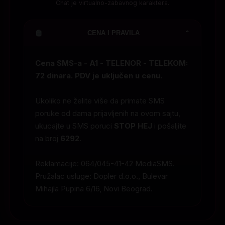
Chat je virtualno-zabavnog karaktera.
CENA I PRAVILA
⌄
Cena SMS-a - A1 - TELENOR - TELEKOM:
72 dinara. PDV je uključen u cenu.
Ukoliko ne želite više da primate SMS
poruke od dama prijavljenih na ovom sajtu,
ukucajte u SMS poruci
STOP HEJ
i pošaljite
na broj
6292
.
Reklamacije: 064/045-41-42 MediaSMS.
Pružalac usluge: Dopler d.o.o., Bulevar
Mihajla Pupina 6/16, Novi Beograd.