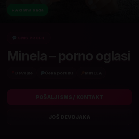
● Aktivna sada
SMS PROFIL
Minela – porno oglasi
Devojke
Čeka poruku
MINELA
POŠALJI SMS / KONTAKT
JOŠ DEVOJAKA