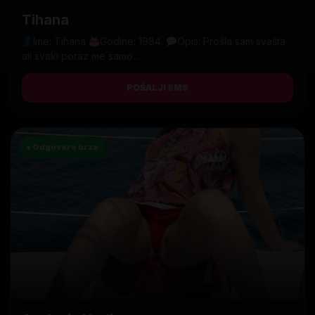
Tihana
Ime: Tihana
Godine: 1984.
Opis: Prošla sam svašta
ali svaki poraz me samo...
POŠALJI SMS
● Odgovara brzo