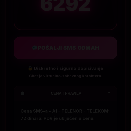
6292
POŠALJI SMS ODMAH
Diskretno i sigurno dopisivanje
Chat je virtualno-zabavnog karaktera.
CENA I PRAVILA
⌄
Cena SMS-a - A1 - TELENOR - TELEKOM:
72 dinara. PDV je uključen u cenu.