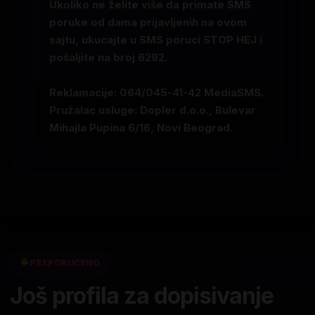
Ukoliko ne želite više da primate SMS
poruke od dama prijavljenih na ovom
sajtu, ukucajte u SMS poruci
STOP HEJ
i
pošaljite na broj
6292
.
Reklamacije: 064/045-41-42 MediaSMS.
Pružalac usluge: Dopler d.o.o., Bulevar
Mihajla Pupina 6/16, Novi Beograd.
PREPORUČENO
Još profila za dopisivanje