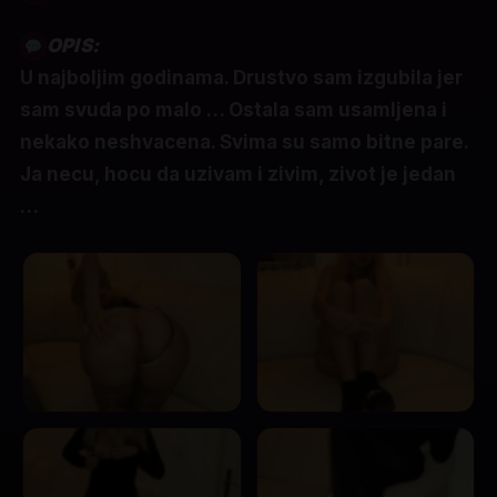
OPIS:
U najboljim godinama. Drustvo sam izgubila jer
sam svuda po malo … Ostala sam usamljena i
nekako neshvacena. Svima su samo bitne pare.
Ja necu, hocu da uzivam i zivim, zivot je jedan
…