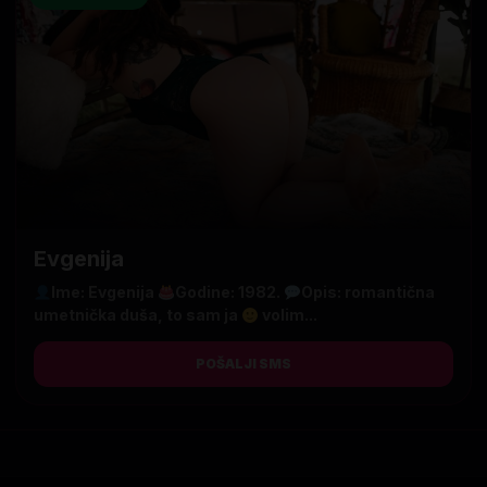
Evgenija
Ime: Evgenija
Godine: 1982.
Opis: romantična
umetnička duša, to sam ja
volim...
POŠALJI SMS