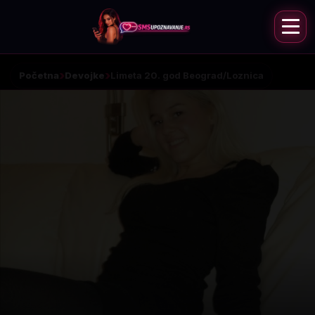
Početna
Devojke
Limeta 20. god Beograd/Loznica