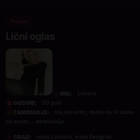
PROFIL
Lični oglas
Limeta
IME:
20 god.
GODINE:
ma jos ucim, dokle cu ni sama
ZANIMANJE:
ne znam … ekonomija
malo Loznica, malo Beograd
GRAD: