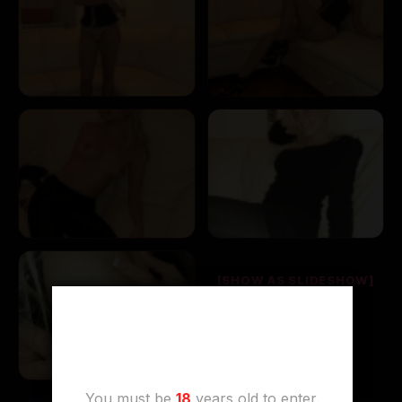
[SHOW AS SLIDESHOW]
Age Verification
You must be
18
years old to enter.