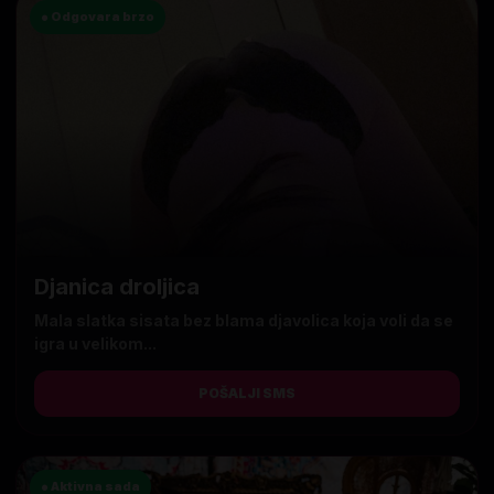
● Odgovara brzo
Djanica droljica
Mala slatka sisata bez blama djavolica koja voli da se
igra u velikom...
POŠALJI SMS
● Aktivna sada