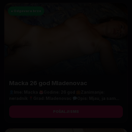
● Odgovara brzo
Macka 26 god Mladenovac
Ime: Macka
Godine: 26 god
Zanimanje:
neradnik
Grad: Mladenovac
Opis: Mjau, ja sam...
POŠALJI SMS