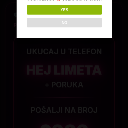
YES
DOPISIVANJE SMS
NO
PORUKAMA
UKUCAJ U TELEFON
HEJ LIMETA
+ PORUKA
POŠALJI NA BROJ