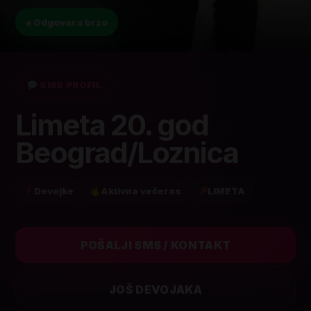
● Odgovara brzo
SMS PROFIL
Limeta 20. god
Beograd/Loznica
Devojke
Aktivna večeras
LIMETA
POŠALJI SMS / KONTAKT
JOŠ DEVOJAKA