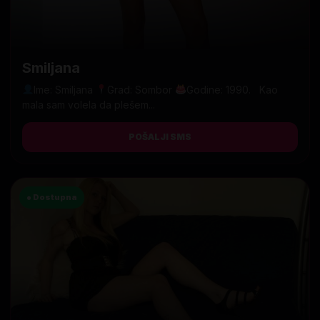
Smiljana
Ime: Smiljana
Grad: Sombor
Godine: 1990. Kao
mala sam volela da plešem...
POŠALJI SMS
● Dostupna