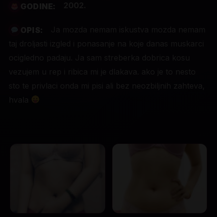
2002.
GODINE:
Ja mozda nemam iskustva mozda nemam
OPIS:
taj droljasti izgled i ponasanje na koje danas muskarci
ocigledno padaju. Ja sam streberka dobrica kosu
vezujem u rep i ribica mi je dlakava. ako je to nesto
sto te privlaci onda mi pisi ali bez neozbiljnih zahteva,
hvala