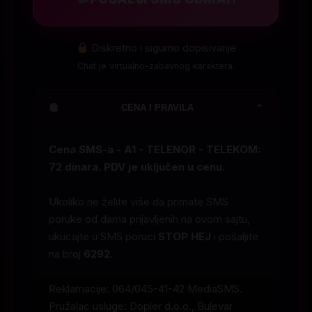
Diskretno i sigurno dopisivanje
Chat je virtualno-zabavnog karaktera.
CENA I PRAVILA
⌄
Cena SMS-a - A1 - TELENOR - TELEKOM:
72 dinara. PDV je uključen u cenu.
Ukoliko ne želite više da primate SMS
poruke od dama prijavljenih na ovom sajtu,
ukucajte u SMS poruci
STOP HEJ
i pošaljite
na broj
6292
.
Reklamacije: 064/045-41-42 MediaSMS.
Pružalac usluge: Dopler d.o.o., Bulevar