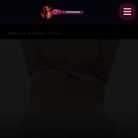
Početna
Devojke
Klinka