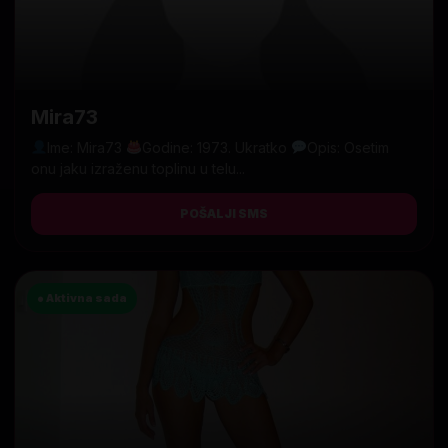
Mira73
Ime: Mira73
Godine: 1973. Ukratko
Opis: Osetim
onu jaku izraženu toplinu u telu...
POŠALJI SMS
● Aktivna sada