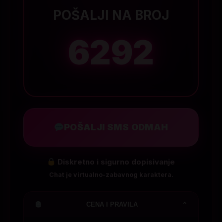
POŠALJI NA BROJ
6292
POŠALJI SMS ODMAH
Diskretno i sigurno dopisivanje
Chat je virtualno-zabavnog karaktera.
CENA I PRAVILA
⌄