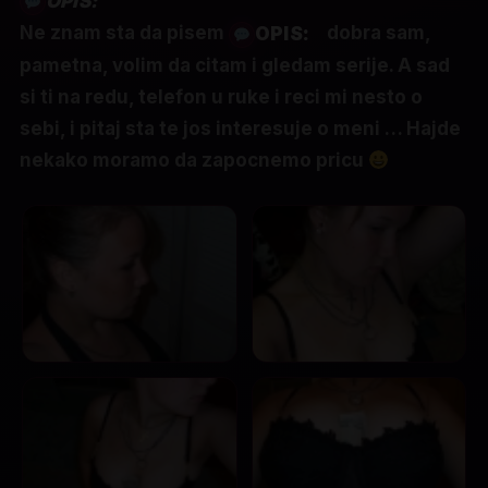
OPIS:
Ne znam sta da pisem
dobra sam,
OPIS:
pametna, volim da citam i gledam serije. A sad
si ti na redu, telefon u ruke i reci mi nesto o
sebi, i pitaj sta te jos interesuje o meni … Hajde
nekako moramo da zapocnemo pricu