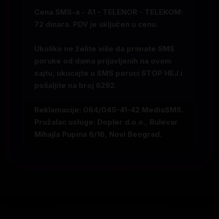
Cena SMS-a - A1 - TELENOR - TELEKOM:
72 dinara. PDV je uključen u cenu.
Ukoliko ne želite više da primate SMS
poruke od dama prijavljenih na ovom
sajtu, ukucajte u SMS poruci
STOP HEJ
i
pošaljite na broj
6292
.
Reklamacije: 064/045-41-42 MediaSMS.
Pružalac usluge: Dopler d.o.o., Bulevar
Mihajla Pupina 6/16, Novi Beograd.