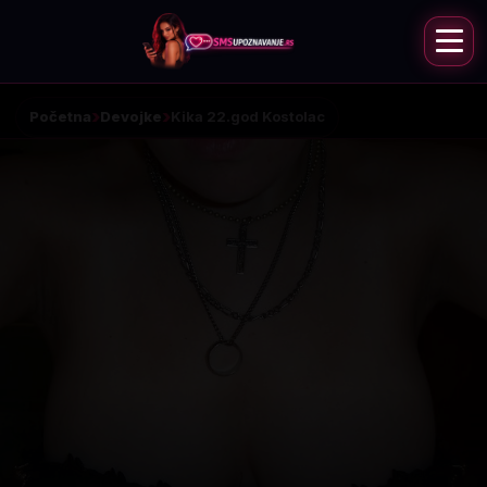
Početna
Devojke
Kika 22.god Kostolac