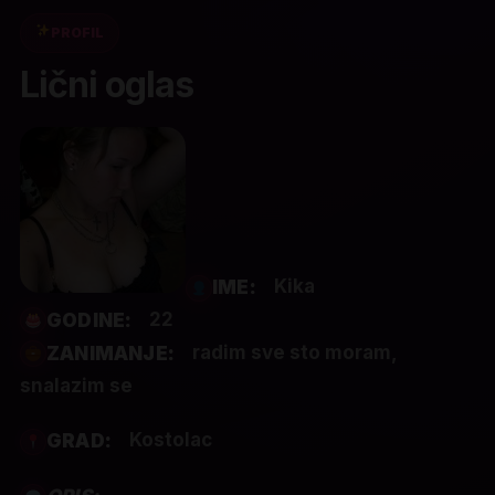
PROFIL
Lični oglas
Kika
IME:
22
GODINE:
radim sve sto moram,
ZANIMANJE:
snalazim se
Kostolac
GRAD: