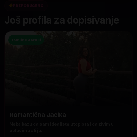
PREPORUČENO
Još profila za dopisivanje
● Online u Srbiji
Romantična Jacika
Neka kazu da sam idealista utopista i da zivim u
oblacima ali ja...