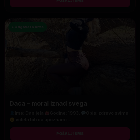
POŠALJI SMS
● Odgovara brzo
Daca – moral iznad svega
Ime: Danijela
Godine: 1993.
Opis: zdravo svima
volela bih da upoznam i...
POŠALJI SMS