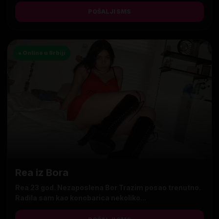
POŠALJI SMS
● Online u Srbiji
Rea iz Bora
Rea 23 god. Nezaposlena Bor Trazim posao trenutno.
Radila sam kao konobarica nekoliko...