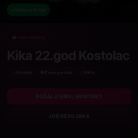
● Online u Srbiji
SMS PROFIL
Kika 22.god Kostolac
Devojke
Čeka poruku
KIKA
POŠALJI SMS / KONTAKT
JOŠ DEVOJAKA