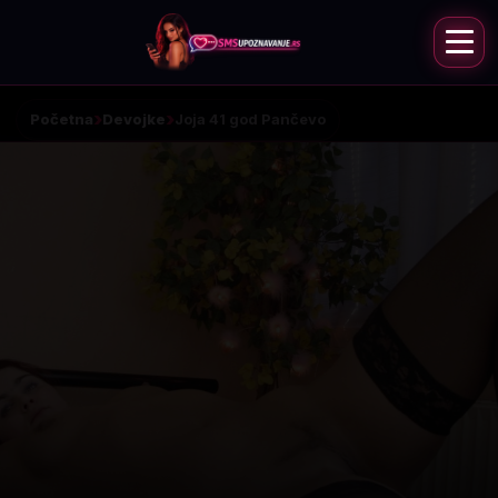
Početna
Devojke
Joja 41 god Pančevo