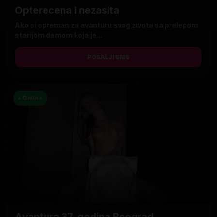
Opterecena i nezasita
Ako si spreman za avanturu svog zivota sa prelepom
starijom damom koja je...
POŠALJI SMS
● Online
Avantura 37. godina Beograd