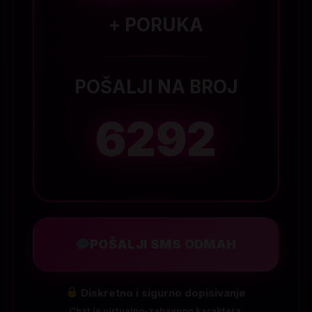
+ PORUKA
POŠALJI NA BROJ
6292
POŠALJI SMS ODMAH
Diskretno i sigurno dopisivanje
Chat je virtualno-zabavnog karaktera.