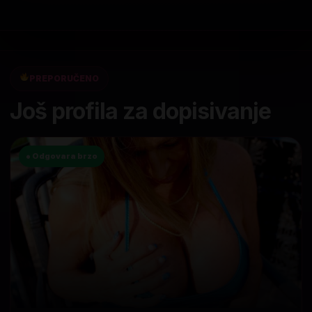
PREPORUČENO
Još profila za dopisivanje
● Odgovara brzo