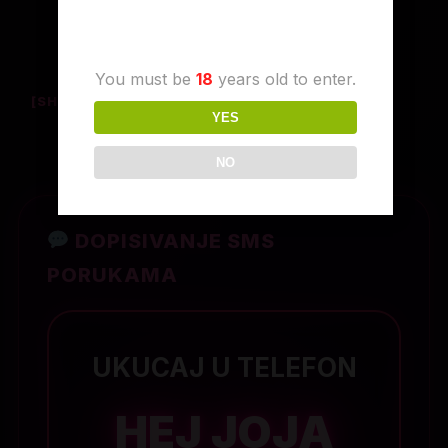
Age Verification
You must be
18
years old to enter.
[SHOW AS SLIDESHOW]
YES
NO
DOPISIVANJE SMS
PORUKAMA
UKUCAJ U TELEFON
HEJ JOJA