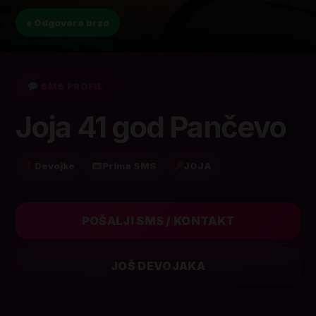
● Odgovara brzo
SMS PROFIL
Joja 41 god Pančevo
Devojke
Prima SMS
JOJA
POŠALJI SMS / KONTAKT
JOŠ DEVOJAKA