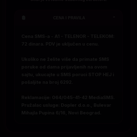
CENA I PRAVILA
⌄
Cena SMS-a - A1 - TELENOR - TELEKOM:
72 dinara. PDV je uključen u cenu.
Ukoliko ne želite više da primate SMS
poruke od dama prijavljenih na ovom
sajtu, ukucajte u SMS poruci
STOP HEJ
i
pošaljite na broj
6292
.
Reklamacije: 064/045-41-42 MediaSMS.
Pružalac usluge: Dopler d.o.o., Bulevar
Mihajla Pupina 6/16, Novi Beograd.