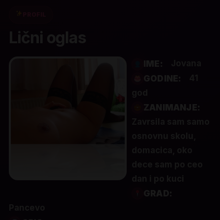
PROFIL
Lični oglas
Jovana
IME:
41
GODINE:
god
ZANIMANJE:
Zavrsila sam samo
osnovnu skolu,
domacica, oko
dece sam po ceo
dan i po kuci
GRAD:
Pancevo