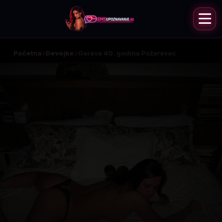
Početna
Devojke
Garava 40. godina Požarevac