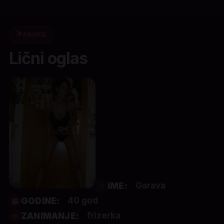
PROFIL
Lični oglas
Garava
IME:
40 god
GODINE:
frizerka
ZANIMANJE: