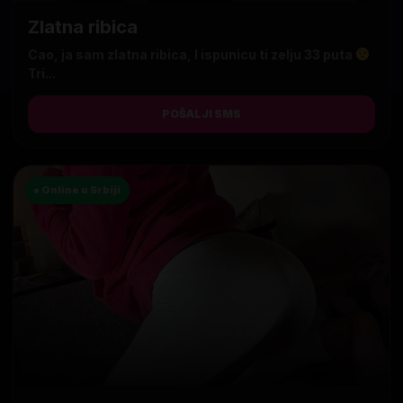
Zlatna ribica
Cao, ja sam zlatna ribica, I ispunicu ti zelju 33 puta
Tri...
POŠALJI SMS
● Online u Srbiji