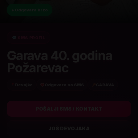
● Odgovara brzo
SMS PROFIL
Garava 40. godina
Požarevac
Devojke
Odgovara na SMS
GARAVA
POŠALJI SMS / KONTAKT
JOŠ DEVOJAKA