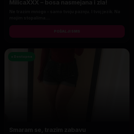
MilicaXXX – bosa nasmejana i zla!
Ne trazim mnogo – samo tvoju paznju. I tvoj jezik. Na
mojim stopalima....
POŠALJI SMS
● Dostupna
Smaram se, trazim zabavu