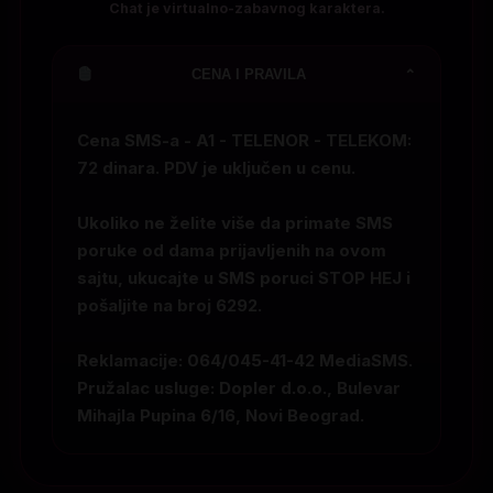
Chat je virtualno-zabavnog karaktera.
CENA I PRAVILA
⌄
Cena SMS-a - A1 - TELENOR - TELEKOM:
72 dinara. PDV je uključen u cenu.
Ukoliko ne želite više da primate SMS
poruke od dama prijavljenih na ovom
sajtu, ukucajte u SMS poruci
STOP HEJ
i
pošaljite na broj
6292
.
Reklamacije: 064/045-41-42 MediaSMS.
Pružalac usluge: Dopler d.o.o., Bulevar
Mihajla Pupina 6/16, Novi Beograd.