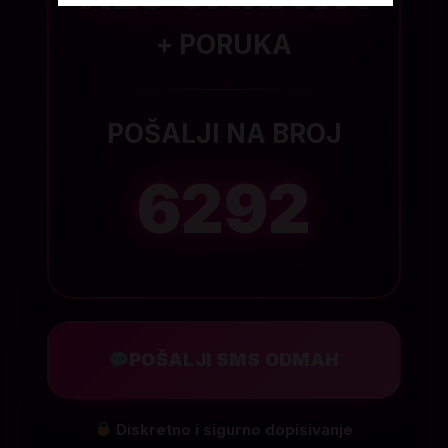
+ PORUKA
POŠALJI NA BROJ
6292
POŠALJI SMS ODMAH
Diskretno i sigurno dopisivanje