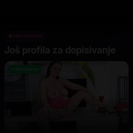
PREPORUČENO
Još profila za dopisivanje
● Tu je večeras