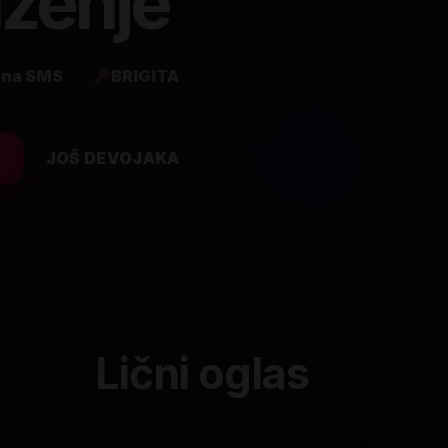
zenje
 na SMS
BRIGITA
T
JOŠ DEVOJAKA
Lični oglas