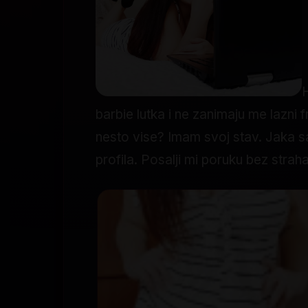
H
barbie lutka i ne zanimaju me lazn
nesto vise? Imam svoj stav. Jaka sam
profila. Posalji mi poruku bez strah