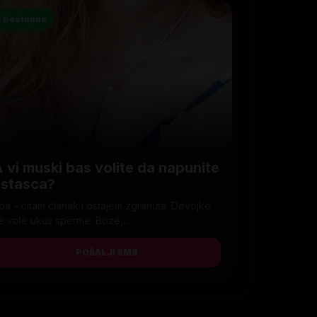
● Dostupna
 vi muski bas volite da napunite
ustasca?
ba – citam clanak i ostajem zgranuta. Devojke
e vole ukus sperme. Boze,...
POŠALJI SMS