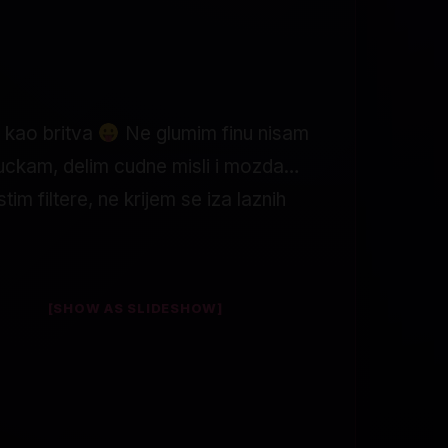
 kao britva
Ne glumim finu nisam
kuckam, delim cudne misli i mozda…
m filtere, ne krijem se iza laznih
[SHOW AS SLIDESHOW]