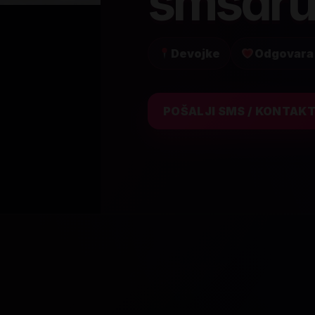
smsdru
Devojke
Odgovara
POŠALJI SMS / KONTAK