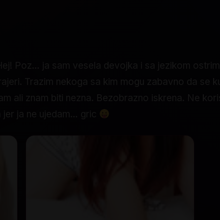
ej! Poz… ja sam vesela devojka i sa jezikom ostrim
i frajeri. Trazim nekoga sa kim mogu zabavno da se 
 ali znam biti nezna. Bezobrazno iskrena. Ne koristi
a jer ja ne ujedam… gric