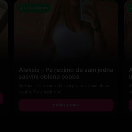
● Tu je večeras
Aleksis – Pa recimo da sam jedna
A
sasvim obicna osoba
.
Aleksis – Pa recimo da sam jedna sasvim obicna
A
osoba. Trazim iskrene i...
n
POŠALJI SMS