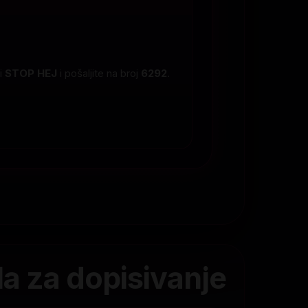
ci
STOP HEJ
i pošaljite na broj
6292
.
la za dopisivanje