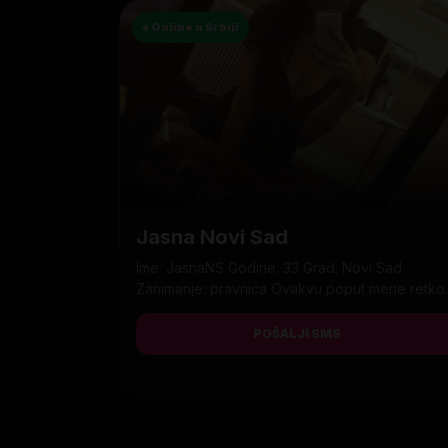
● Online u Srbiji
Jasna Novi Sad
Ime: JasnaNS Godine: 33 Grad: Novi Sad
Zanimanje: pravnica Ovakvu poput mene retko..
POŠALJI SMS