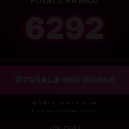
POŠALJI NA BROJ
6292
POŠALJI SMS ODMAH
Diskretno i sigurno dopisivanje
Chat je virtualno-zabavnog karaktera.
CENA I PRAVILA