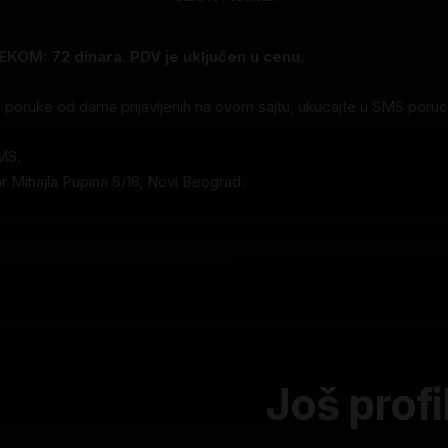
KOM: 72 dinara. PDV je uključen u cenu.
S poruke od dama prijavljenih na ovom sajtu, ukucajte u SMS poru
MS.
ar Mihajla Pupina 6/16, Novi Beograd.
Još profi