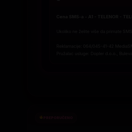
Cena SMS-a - A1 - TELENOR - TELE
Ukoliko ne želite više da primate SM
Reklamacije: 064/045-41-42 MediaS
Pružalac usluge: Dopler d.o.o., Bulev
PREPORUČENO